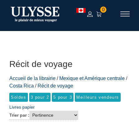
TEST
0
Récit de voyage
Accueil de la librairie
/
Mexique et Amérique centrale
/
Costa Rica
/
Récit de voyage
Soldes
3 pour 2
5 pour 3
Meilleurs vendeurs
Livres papier
Trier par :