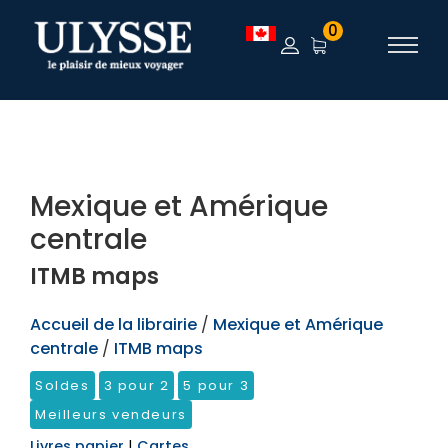
TEST
0
Mexique et Amérique
centrale
ITMB maps
Accueil de la librairie
/
Mexique et Amérique
centrale
/
ITMB maps
Soldes
3 pour 2
5 pour 3
Meilleurs vendeurs
Livres papier
|
Cartes