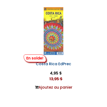
En solde!
Costa Rica EdPrec
4,95 $
13,95 $
Ajoutez au panier