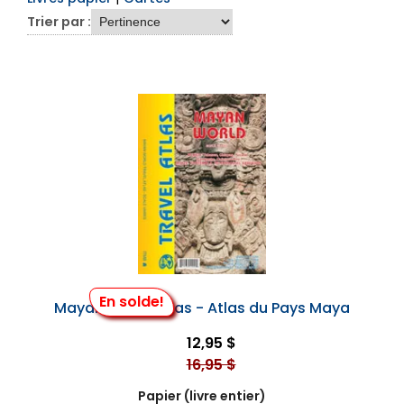
Trier par :
En solde!
Mayan World Atlas - Atlas du Pays Maya
12,95 $
16,95 $
Papier (livre entier)