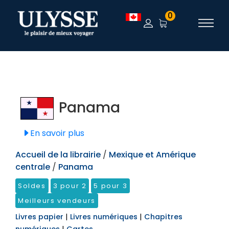
TEST
0
Panama
En savoir plus
Accueil de la librairie
/
Mexique et Amérique
centrale
/
Panama
Soldes
3 pour 2
5 pour 3
Meilleurs vendeurs
Livres papier
|
Livres numériques
|
Chapitres