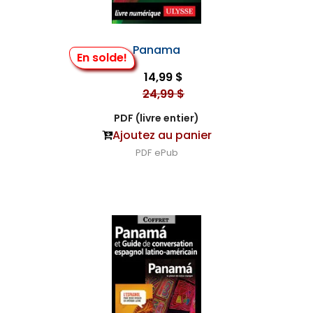
Panama
En solde!
14,99 $
24,99 $
PDF (livre entier)
Ajoutez au panier
PDF
ePub