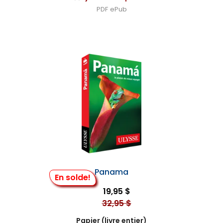
PDF
ePub
Panama
En solde!
19,95 $
32,95 $
Papier (livre entier)