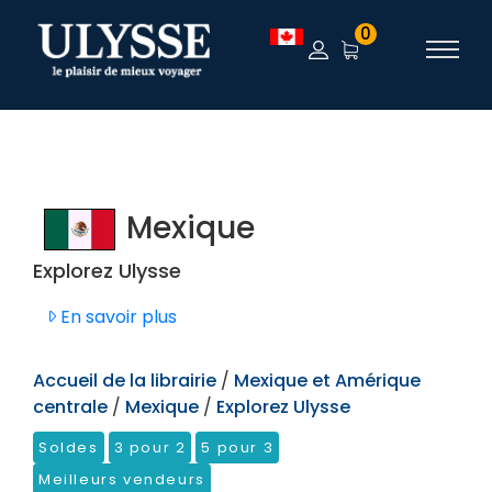
TEST
0
Mexique
Explorez Ulysse
En savoir plus
Accueil de la librairie
/
Mexique et Amérique
centrale
/
Mexique
/
Explorez Ulysse
Soldes
3 pour 2
5 pour 3
Meilleurs vendeurs