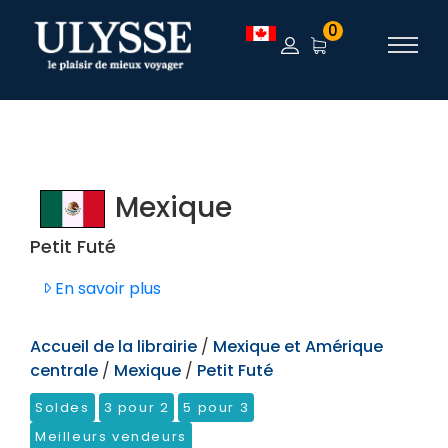
TEST
0
Mexique
Petit Futé
En savoir plus
Accueil de la librairie
/
Mexique et Amérique
centrale
/
Mexique
/
Petit Futé
Soldes
3 pour 2
5 pour 3
Meilleurs vendeurs