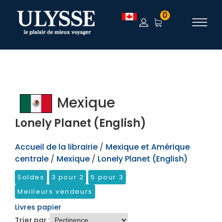
TEST
0
Mexique
Lonely Planet (English)
Accueil de la librairie
/
Mexique et Amérique
centrale
/
Mexique
/
Lonely Planet (English)
Soldes
3 pour 2
5 pour 3
Meilleurs vendeurs
Livres papier
Trier par :