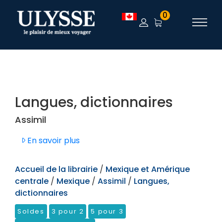
TEST
0
Langues, dictionnaires
Assimil
En savoir plus
Accueil de la librairie
/
Mexique et Amérique
centrale
/
Mexique
/
Assimil
/
Langues,
dictionnaires
Soldes
3 pour 2
5 pour 3