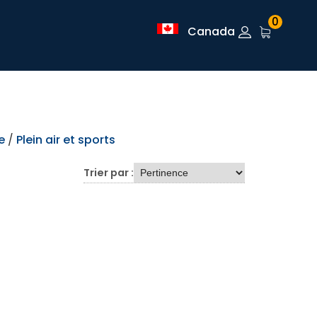
0
Canada
e
/
Plein air et sports
Trier par :