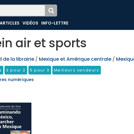
ARTICLES
VIDÉOS
INFO-LETTRE
ein air et sports
 de la librairie
/
Mexique et Amérique centrale
/
Mexiqu
s
3 pour 2
5 pour 3
Meilleurs vendeurs
res numériques