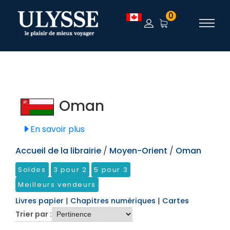
TEST
0
Oman
En savoir plus
Accueil de la librairie
/
Moyen-Orient
/
Oman
Soldes
3 pour 2
5 pour 3
Meilleurs vendeurs
Livres papier
|
Chapitres numériques
|
Cartes
Trier par :