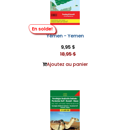
En solde!
Yémen - Yemen
9,95 $
18,95 $
Ajoutez au panier