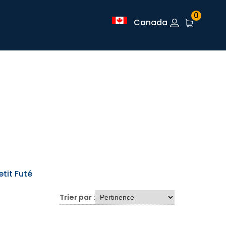
0
Canada
etit Futé
Trier par :