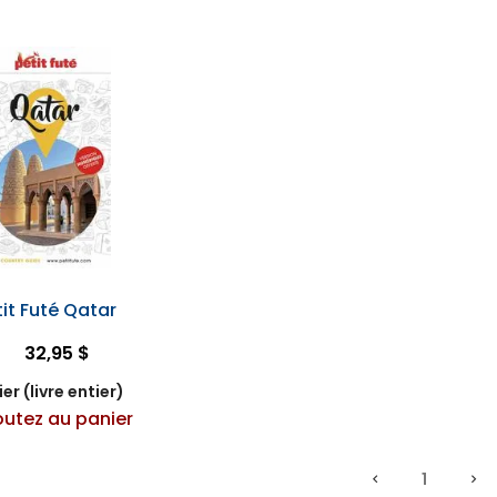
tit Futé Qatar
32,95 $
er (livre entier)
outez au panier
1