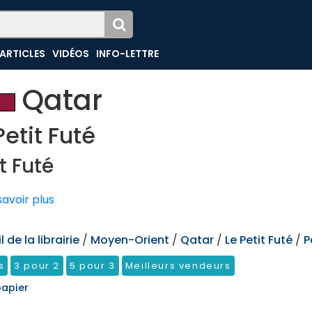
ARTICLES
VIDÉOS
INFO-LETTRE
Qatar
Petit Futé
t Futé
avoir plus
 de la librairie
/
Moyen-Orient
/
Qatar
/
Le Petit Futé
/
P
s
3 pour 2
5 pour 3
Meilleurs vendeurs
papier