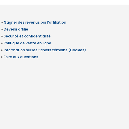
»
Gagner des revenus par l'affiliation
»
Devenir affilié
»
Sécurité et confidentialité
»
Politique de vente en ligne
»
Information sur les fichiers témoins (Cookies)
»
Foire aux questions