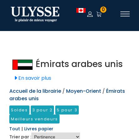
TEST
0
Émirats arabes unis
En savoir plus
Accueil de la librairie
/
Moyen-Orient
/
Émirats
arabes unis
Soldes
3 pour 2
5 pour 3
Meilleurs vendeurs
Tout
|
Livres papier
Trier par :