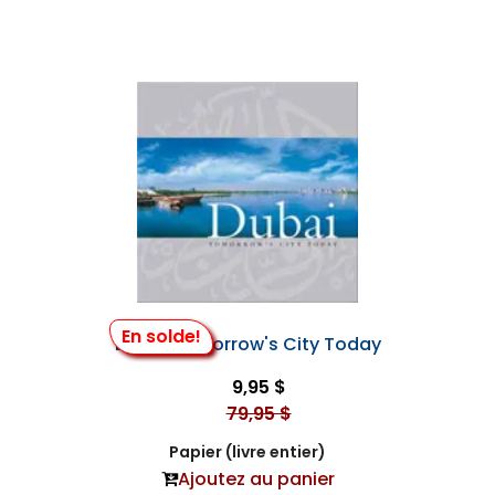
En solde!
Dubai Tomorrow's City Today
9,95 $
79,95 $
Papier (livre entier)
Ajoutez au panier