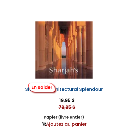
En solde!
Sharjah's Architectural Splendour
19,95 $
79,95 $
Papier (livre entier)
Ajoutez au panier