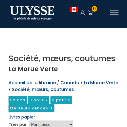
TEST
0
Société, mœurs, coutumes
La Morue Verte
Accueil de la librairie
/
Canada
/
La Morue Verte
/
Société, mœurs, coutumes
Soldes
3 pour 2
5 pour 3
Meilleurs vendeurs
Livres papier
Trier par :