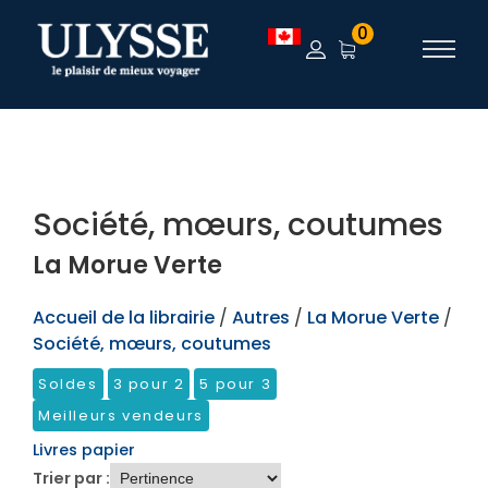
TEST
0
Société, mœurs, coutumes
La Morue Verte
Accueil de la librairie
/
Autres
/
La Morue Verte
/
Société, mœurs, coutumes
Soldes
3 pour 2
5 pour 3
Meilleurs vendeurs
Livres papier
Trier par :