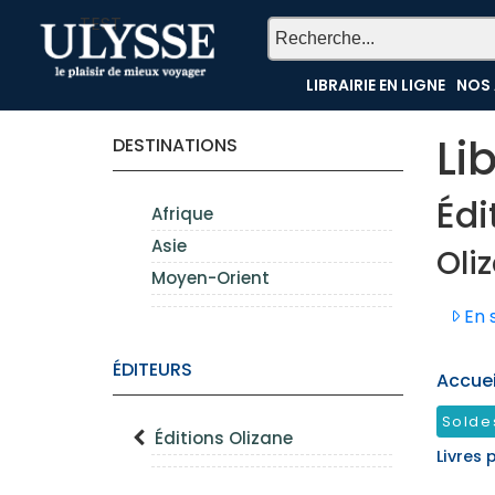
TEST
LIBRAIRIE EN LIGNE
NOS 
Li
DESTINATIONS
Édi
Afrique
Asie
Oli
Moyen-Orient
En s
ÉDITEURS
Accueil
Solde
Éditions Olizane
Livres 