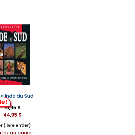
ne Inde du Sud
de!
19,95 $
44,95 $
r (livre entier)
utez au panier