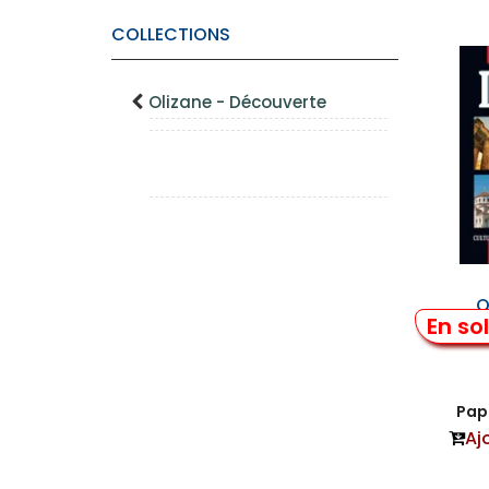
COLLECTIONS
Olizane - Découverte
O
En so
Papi
Aj