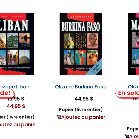
lizane Liban
Olizane Burkina Faso
Oliz
lde!
En sol
3ème E
et
19,95 $
44,95 $
44,95 $
Papier (livre entier)
Ajoutez au panier
er (livre entier)
outez au panier
Papie
Ajo