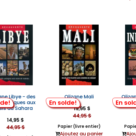
ane Libye - des
Olizane Mali
Oliza
lde!
En solde!
En sol
s Antiques aux
sis du Sahara
19,95 $
44,95 $
14,95 $
Papier (livre entier)
Papie
44,95 $
Ajoutez au panier
Ajo