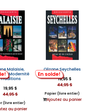
ane Malaisie,
Olizane Seychelles
de!
En solde!
d. - Modernité
 Traditions
19,95 $
44,95 $
19,95 $
Papier (livre entier)
44,95 $
Ajoutez au panier
r (livre entier)
utez au panier