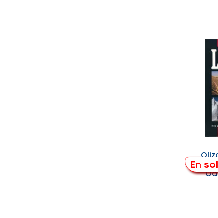
Oliz
En so
Cité
Oa