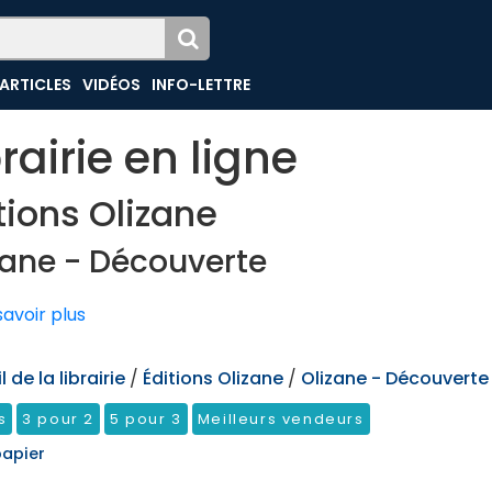
ARTICLES
VIDÉOS
INFO-LETTRE
brairie en ligne
tions Olizane
zane - Découverte
avoir plus
 de la librairie
/
Éditions Olizane
/
Olizane - Découverte
s
3 pour 2
5 pour 3
Meilleurs vendeurs
papier