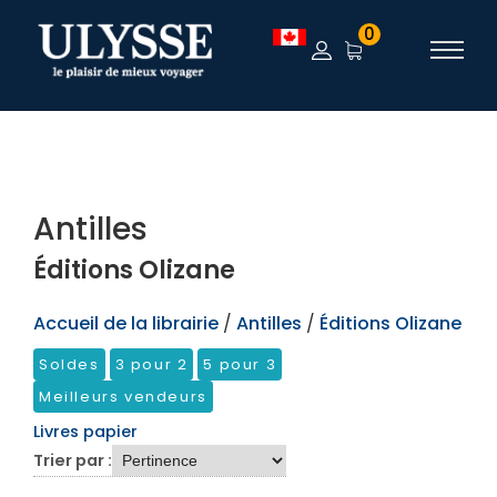
TEST
0
Antilles
Éditions Olizane
Accueil de la librairie
/
Antilles
/
Éditions Olizane
Soldes
3 pour 2
5 pour 3
Meilleurs vendeurs
Livres papier
Trier par :