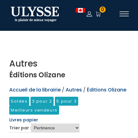
TEST
0
Autres
Éditions Olizane
Accueil de la librairie
/
Autres
/
Éditions Olizane
Soldes
3 pour 2
5 pour 3
Meilleurs vendeurs
Livres papier
Trier par :