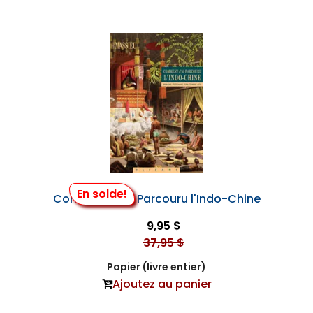
En solde!
Comment J'Ai Parcouru l'Indo-Chine
9,95 $
37,95 $
Papier (livre entier)
Ajoutez au panier