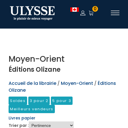
TEST
0
Moyen-Orient
Éditions Olizane
Accueil de la librairie
/
Moyen-Orient
/
Éditions
Olizane
Soldes
3 pour 2
5 pour 3
Meilleurs vendeurs
Livres papier
Trier par :