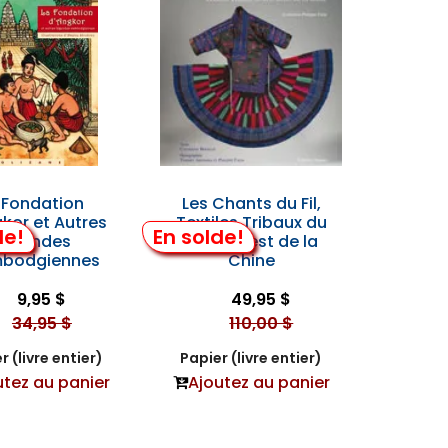
 Fondation
Les Chants du Fil,
kor et Autres
Textiles Tribaux du
de!
En solde!
Légendes
Sud-Ouest de la
bodgiennes
Chine
9,95 $
49,95 $
34,95 $
110,00 $
r (livre entier)
Papier (livre entier)
utez au panier
Ajoutez au panier