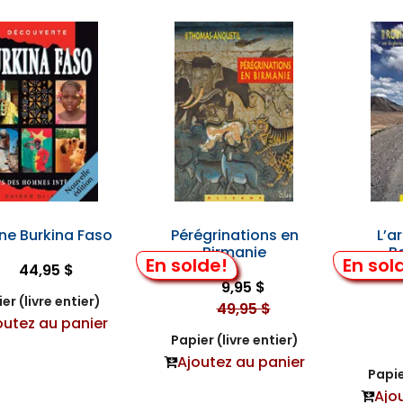
ne Burkina Faso
Pérégrinations en
L’a
Birmanie
B
En solde!
En sol
Tribula
44,95 $
9,95 $
er (livre entier)
49,95 $
outez au panier
Papier (livre entier)
Ajoutez au panier
Papie
Ajo