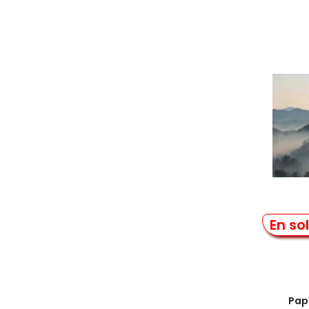
Bi
En so
Papi