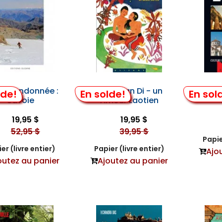
de Randonnée :
Saoo Van Di - un
Ol
lde!
En solde!
En sol
Savoie
Amour Laotien
19,95 $
19,95 $
52,95 $
39,95 $
Papie
er (livre entier)
Papier (livre entier)
Ajo
outez au panier
Ajoutez au panier