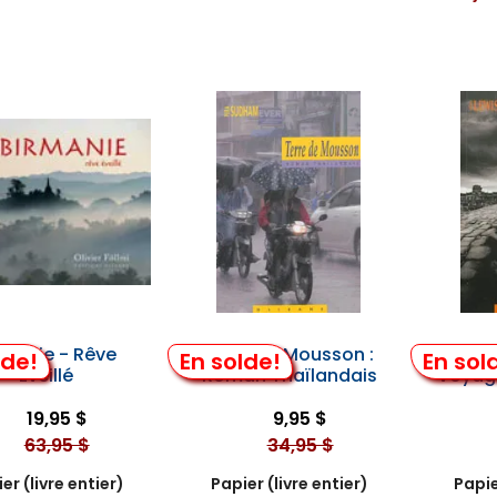
rmanie - Rêve
Terre de Mousson :
La Nu
lde!
En solde!
En sol
Éveillé
Roman Thaïlandais
Voyag
19,95 $
9,95 $
63,95 $
34,95 $
er (livre entier)
Papier (livre entier)
Papie