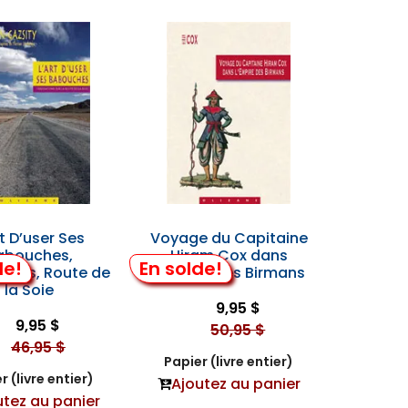
rt D’user Ses
Voyage du Capitaine
abouches,
Hiram Cox dans
de!
En solde!
tions, Route de
l'Empire des Birmans
la Soie
9,95 $
9,95 $
50,95 $
46,95 $
Papier (livre entier)
r (livre entier)
Ajoutez au panier
utez au panier