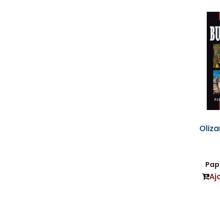
Oliza
Papi
Aj