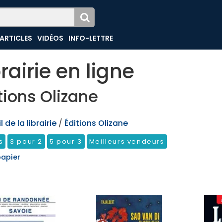
ARTICLES
VIDÉOS
INFO-LETTRE
brairie en ligne
tions Olizane
 de la librairie
/
Éditions Olizane
s
3 pour 2
5 pour 3
Meilleurs vendeurs
papier