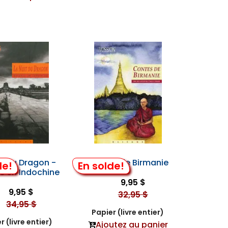
it du Dragon -
Contes de Birmanie
de!
En solde!
e en Indochine
9,95 $
9,95 $
32,95 $
34,95 $
Papier (livre entier)
r (livre entier)
Ajoutez au panier