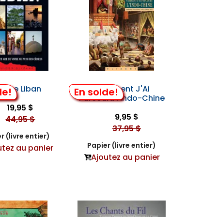
izane Liban
Comment J'Ai
de!
En solde!
Parcouru l'Indo-Chine
19,95 $
9,95 $
44,95 $
37,95 $
r (livre entier)
Papier (livre entier)
utez au panier
Ajoutez au panier