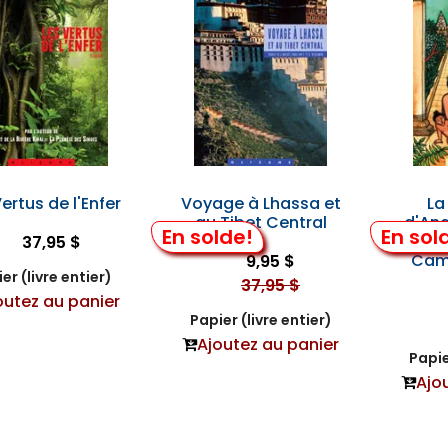
ertus de l'Enfer
Voyage à Lhassa et
La
au Tibet Central
d'Ang
En solde!
En sol
37,95 $
Cam
9,95 $
er (livre entier)
37,95 $
outez au panier
Papier (livre entier)
Ajoutez au panier
Papie
Ajo