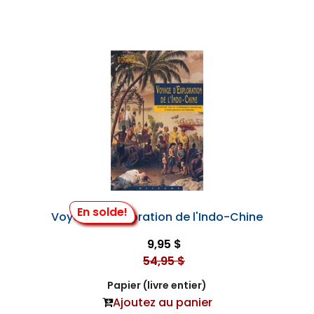
En solde!
Voyage d'Exploration de l'Indo-Chine
9,95 $
54,95 $
Papier (livre entier)
Ajoutez au panier