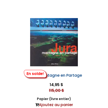
En solde!
Jura - Montagne en Partage
14,95 $
115,00 $
Papier (livre entier)
Ajoutez au panier