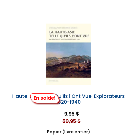
Haute-Asie Telle Qu'Ils l'Ont Vue: Explorateurs
En solde!
1820-1940
9,95 $
50,95 $
Papier (livre entier)