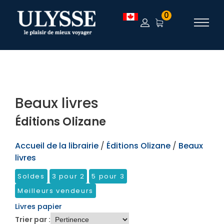
TEST
0
Beaux livres
Éditions Olizane
Accueil de la librairie
/
Éditions Olizane
/
Beaux
livres
Soldes
3 pour 2
5 pour 3
Meilleurs vendeurs
Livres papier
Trier par :