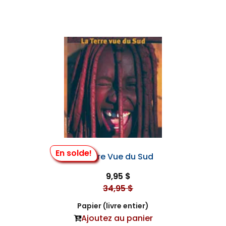
En solde!
La Terre Vue du Sud
9,95 $
34,95 $
Papier (livre entier)
Ajoutez au panier