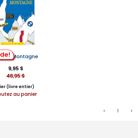
lde!
er la Montagne
9,95 $
48,95 $
er (livre entier)
outez au panier
1