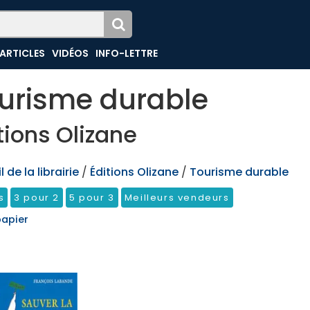
ARTICLES
VIDÉOS
INFO-LETTRE
urisme durable
tions Olizane
 de la librairie
/
Éditions Olizane
/
Tourisme durable
s
3 pour 2
5 pour 3
Meilleurs vendeurs
papier