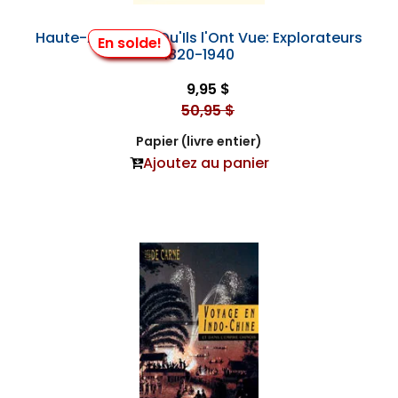
Haute-Asie Telle Qu'Ils l'Ont Vue: Explorateurs
En solde!
1820-1940
9,95 $
50,95 $
Papier (livre entier)
Ajoutez au panier