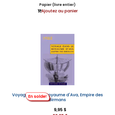
Papier (livre entier)
Ajoutez au panier
Voyage dans le Royaume d'Ava, Empire des
En solde!
Birmans
9,95 $