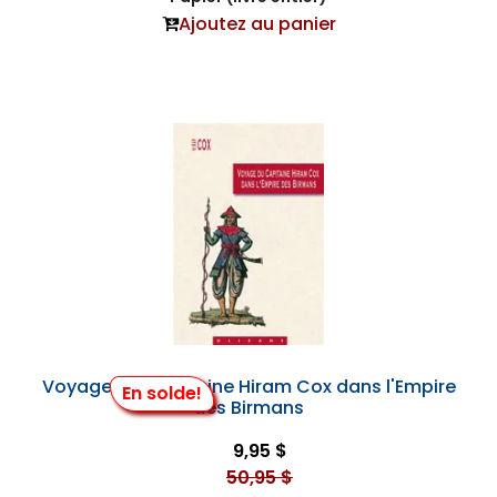
Ajoutez au panier
Voyage du Capitaine Hiram Cox dans l'Empire
En solde!
des Birmans
9,95 $
50,95 $