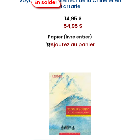
Voyage dans l'Intérieur de la Chine et en
En solde!
Tartarie
14,95 $
54,95 $
Papier (livre entier)
Ajoutez au panier