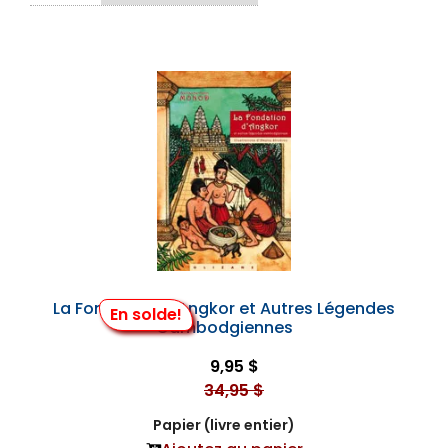
La Fondation d'Angkor et Autres Légendes
En solde!
Cambodgiennes
9,95 $
34,95 $
Papier (livre entier)