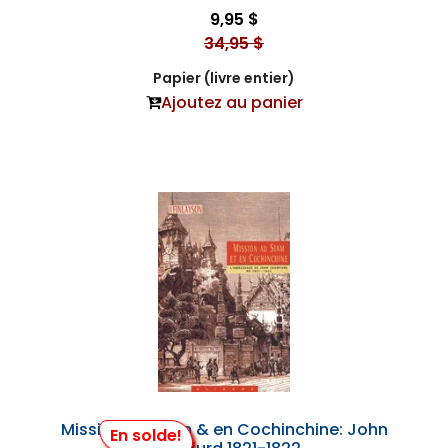
9,95 $
34,95 $
Papier (livre entier)
Ajoutez au panier
Mission au Siam & en Cochinchine: John
En solde!