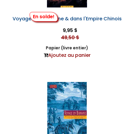
En solde!
Voyage en Indochine & dans l'Empire Chinois
9,95 $
48,50 $
Papier (livre entier)
Ajoutez au panier