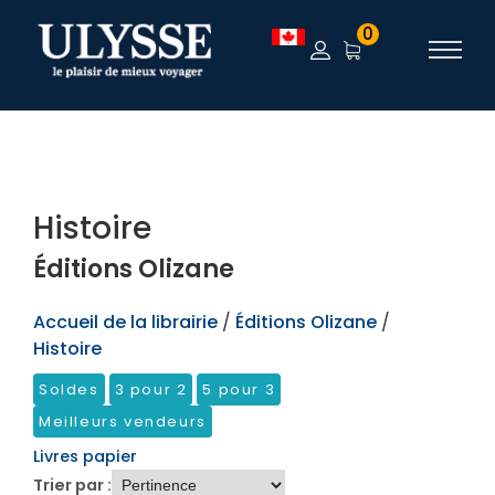
TEST
0
Histoire
Éditions Olizane
Accueil de la librairie
/
Éditions Olizane
/
Histoire
Soldes
3 pour 2
5 pour 3
Meilleurs vendeurs
Livres papier
Trier par :