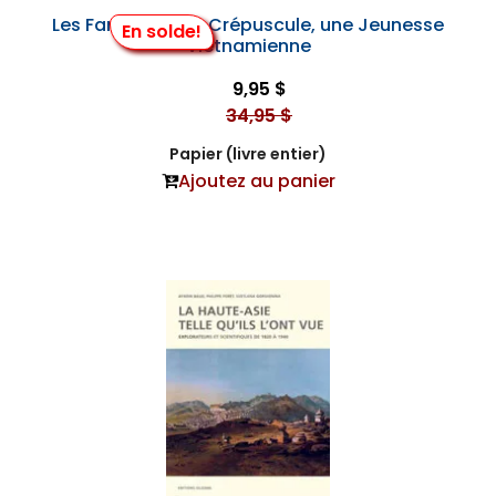
Les Fantômes du Crépuscule, une Jeunesse
En solde!
Vietnamienne
9,95 $
34,95 $
Papier (livre entier)
Ajoutez au panier