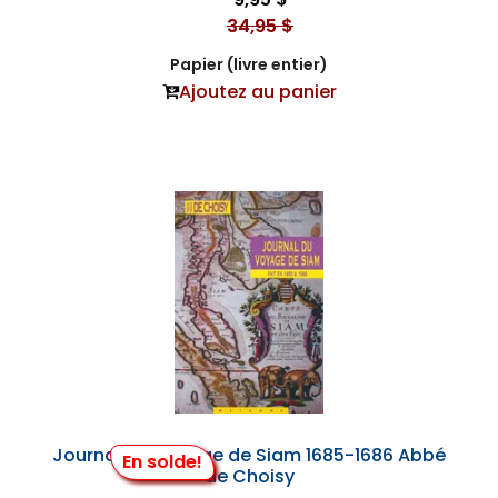
34,95 $
Papier (livre entier)
Ajoutez au panier
Journal du Voyage de Siam 1685-1686 Abbé
En solde!
de Choisy