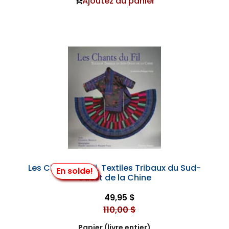
Ajoutez au panier
Les Chants du Fil, Textiles Tribaux du Sud-
En solde!
Ouest de la Chine
49,95 $
110,00 $
Papier (livre entier)