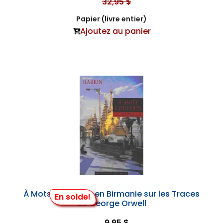
32,95 $
Papier (livre entier)
Ajoutez au panier
À Mots Couverts: en Birmanie sur les Traces
En solde!
de George Orwell
9,95 $