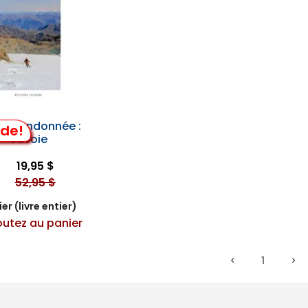
de Randonnée :
lde!
Savoie
19,95 $
52,95 $
er (livre entier)
outez au panier
1