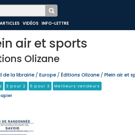
ARTICLES
VIDÉOS
INFO-LETTRE
ein air et sports
tions Olizane
 de la librairie
/
Europe
/
Éditions Olizane
/
Plein air et 
s
3 pour 2
5 pour 3
Meilleurs vendeurs
papier