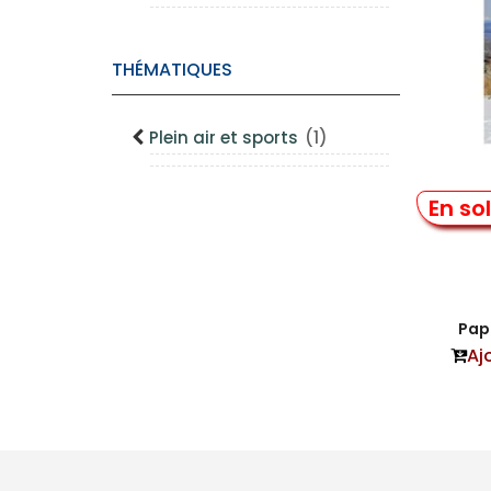
THÉMATIQUES
Plein air et sports
(1)
Ski 
En so
Papi
Aj