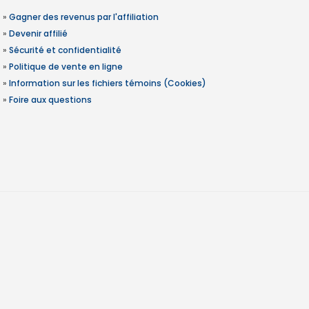
»
Gagner des revenus par l'affiliation
»
Devenir affilié
»
Sécurité et confidentialité
»
Politique de vente en ligne
»
Information sur les fichiers témoins (Cookies)
»
Foire aux questions