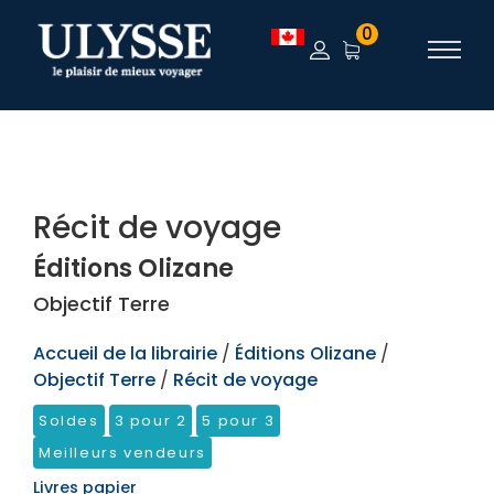
TEST
0
Récit de voyage
Éditions Olizane
Objectif Terre
Accueil de la librairie
/
Éditions Olizane
/
Objectif Terre
/
Récit de voyage
Soldes
3 pour 2
5 pour 3
Meilleurs vendeurs
Livres papier