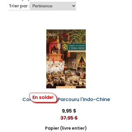
Trier par :
En solde!
Comment J'Ai Parcouru l'Indo-Chine
9,95 $
37,95 $
Papier (livre entier)