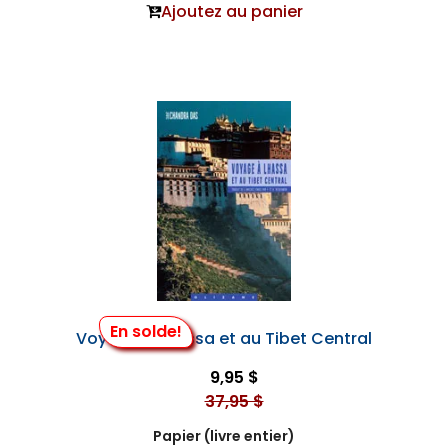
Ajoutez au panier
En solde!
Voyage à Lhassa et au Tibet Central
9,95 $
37,95 $
Papier (livre entier)