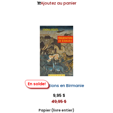
Ajoutez au panier
En solde!
Pérégrinations en Birmanie
9,95 $
49,95 $
Papier (livre entier)