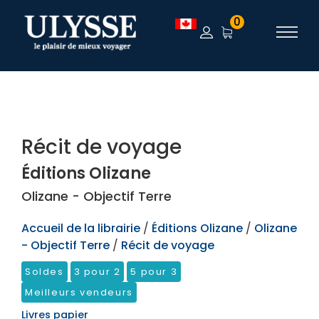
TEST
0
Récit de voyage
Éditions Olizane
Olizane - Objectif Terre
Accueil de la librairie
/
Éditions Olizane
/
Olizane
- Objectif Terre
/
Récit de voyage
Soldes
3 pour 2
5 pour 3
Meilleurs vendeurs
Livres papier