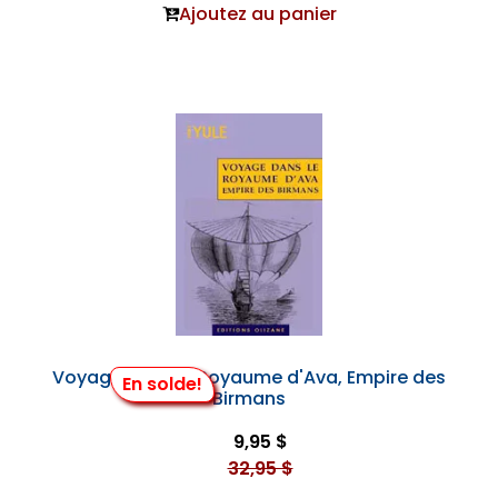
Ajoutez au panier
Voyage dans le Royaume d'Ava, Empire des
En solde!
Birmans
9,95 $
32,95 $