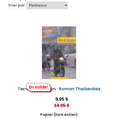
Trier par :
En solde!
Terre de Mousson : Roman Thaïlandais
9,95 $
34,95 $
Papier (livre entier)