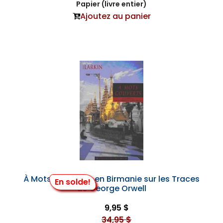
Papier (livre entier)
Ajoutez au panier
À Mots Couverts: en Birmanie sur les Traces
En solde!
de George Orwell
9,95 $
34,95 $