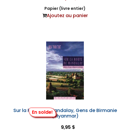
Papier (livre entier)
Ajoutez au panier
Sur la Route de Mandalay, Gens de Birmanie
En solde!
(Myanmar)
9,95 $