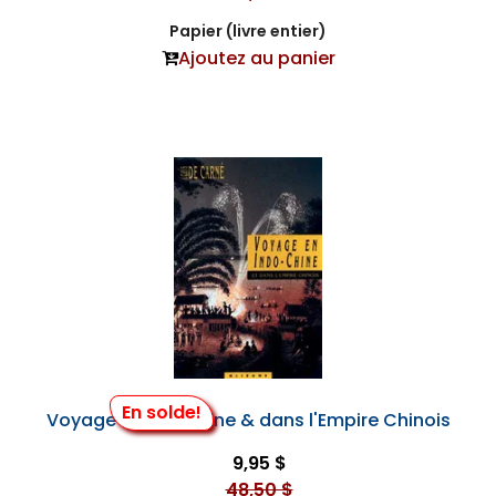
Papier (livre entier)
Ajoutez au panier
En solde!
Voyage en Indochine & dans l'Empire Chinois
9,95 $
48,50 $