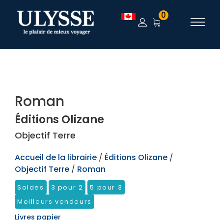
TEST
0
Roman
Éditions Olizane
Objectif Terre
Accueil de la librairie
/
Éditions Olizane
/
Objectif Terre
/
Roman
Soldes
3 pour 2
5 pour 3
Meilleurs vendeurs
Livres papier