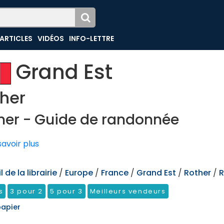
ARTICLES
VIDÉOS
INFO-LETTRE
Grand Est
her
her - Guide de randonnée
avoir plus
 de la librairie
/
Europe
/
France
/
Grand Est
/
Rother
/
R
s
3 pour 2
5 pour 3
Meilleurs vendeurs
papier