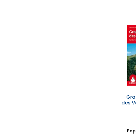
Gra
des V
Papi