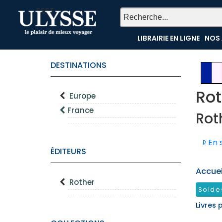
TEST
LIBRAIRIE EN LIGNE
NOS 
DESTINATIONS
Rot
Europe
France
Rot
En s
ÉDITEURS
Accueil
Rother
Solde
Livres 