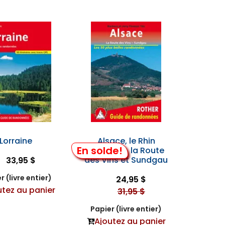
Lorraine
Alsace, le Rhin
En solde!
Supérieur, la Route
des Vins et Sundgau
33,95 $
r (livre entier)
24,95 $
utez au panier
31,95 $
Papier (livre entier)
Ajoutez au panier