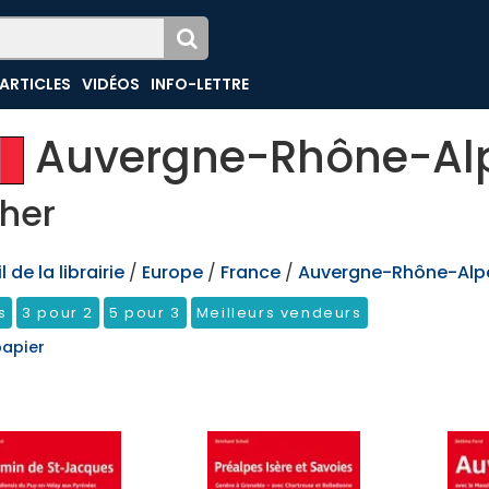
ARTICLES
VIDÉOS
INFO-LETTRE
Auvergne-Rhône-Al
her
 de la librairie
/
Europe
/
France
/
Auvergne-Rhône-Alp
s
3 pour 2
5 pour 3
Meilleurs vendeurs
papier