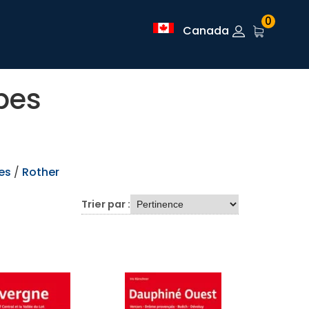
0
Canada
pes
es
/
Rother
Trier par :