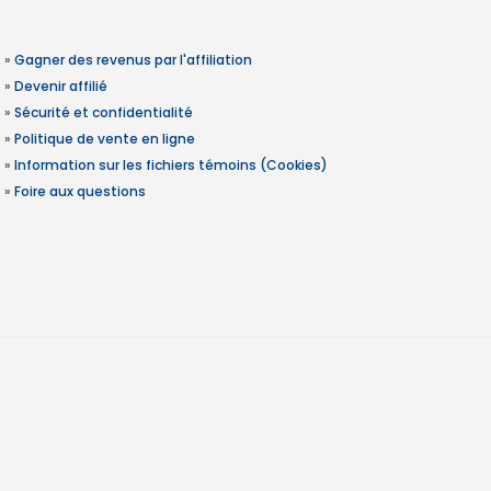
»
Gagner des revenus par l'affiliation
»
Devenir affilié
»
Sécurité et confidentialité
»
Politique de vente en ligne
»
Information sur les fichiers témoins (Cookies)
»
Foire aux questions