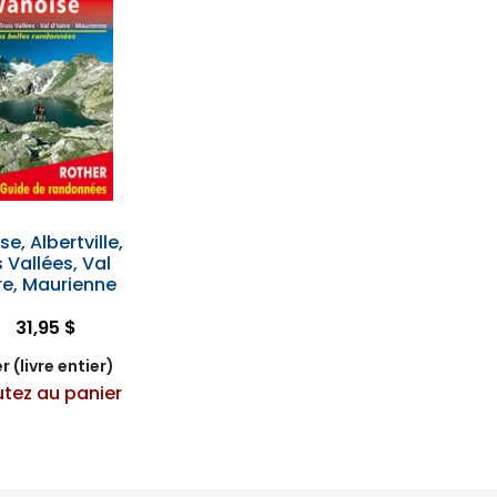
e, Albertville,
s Vallées, Val
re, Maurienne
31,95 $
r (livre entier)
utez au panier