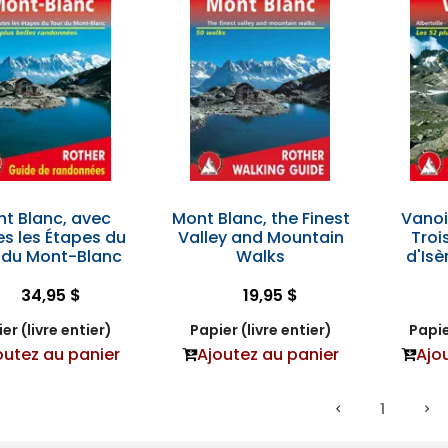
t Blanc, avec
Mont Blanc, the Finest
Vanois
s les Étapes du
Valley and Mountain
Troi
 du Mont-Blanc
Walks
d'Isè
34,95 $
19,95 $
er (livre entier)
Papier (livre entier)
Papie
outez au panier
Ajoutez au panier
Ajo
1