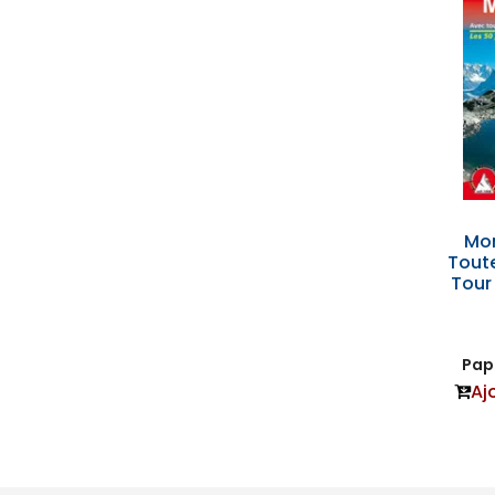
Mon
Toute
Tour
Papi
Aj