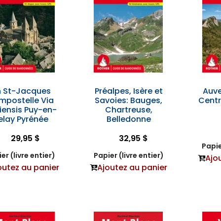
 St-Jacques
Préalpes, Isère et
Auve
mpostelle Via
Savoies: Bauges,
Centr
iensis Puy-en-
Chartreuse,
elay Pyrénée
Belledonne
29,95 $
32,95 $
Papie
er (livre entier)
Papier (livre entier)
Ajo
outez au panier
Ajoutez au panier