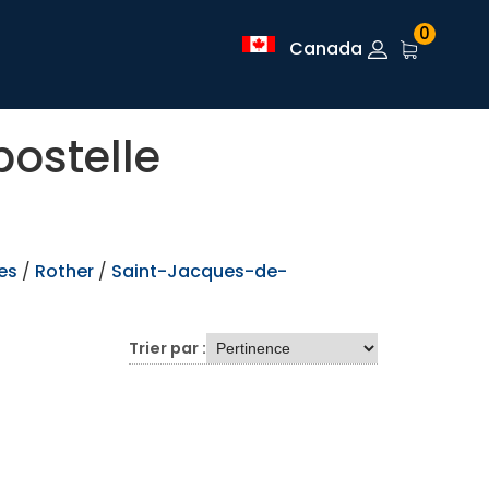
0
Canada
ostelle
es
/
Rother
/
Saint-Jacques-de-
Trier par :