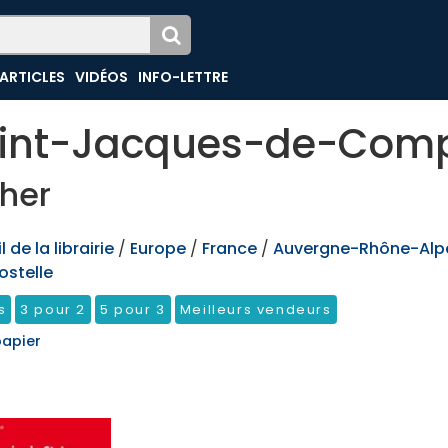
ARTICLES
VIDÉOS
INFO-LETTRE
int-Jacques-de-Comp
her
 de la librairie
/
Europe
/
France
/
Auvergne-Rhône-Alp
stelle
s
3 pour 2
5 pour 3
Meilleurs vendeurs
papier