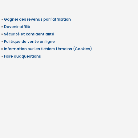
»
Gagner des revenus par l'affiliation
»
Devenir affilié
»
Sécurité et confidentialité
»
Politique de vente en ligne
»
Information sur les fichiers témoins (Cookies)
»
Foire aux questions