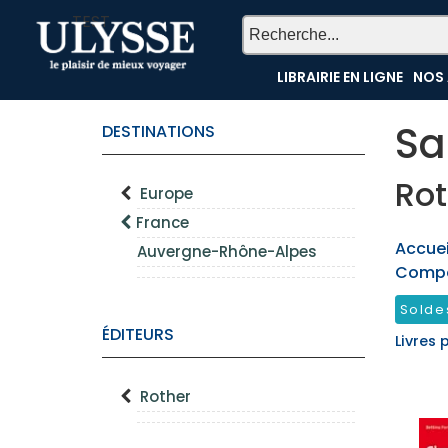
TEST
LIBRAIRIE EN LIGNE
NOS 
Sa
DESTINATIONS
Rot
Europe
France
Accueil
Auvergne-Rhône-Alpes
Compo
Solde
ÉDITEURS
Livres 
Rother