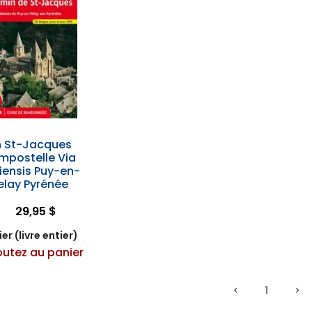
 St-Jacques
mpostelle Via
iensis Puy-en-
elay Pyrénée
29,95 $
er (livre entier)
outez au panier
1