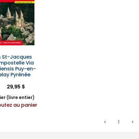
 St-Jacques
mpostelle Via
iensis Puy-en-
elay Pyrénée
29,95 $
er (livre entier)
outez au panier
1