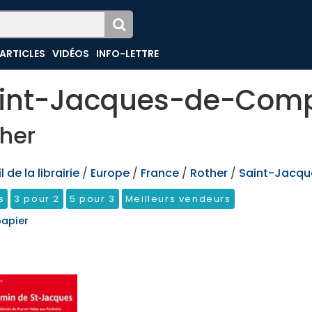
ARTICLES
VIDÉOS
INFO-LETTRE
int-Jacques-de-Comp
her
 de la librairie
/
Europe
/
France
/
Rother
/
Saint-Jacqu
s
3 pour 2
5 pour 3
Meilleurs vendeurs
papier