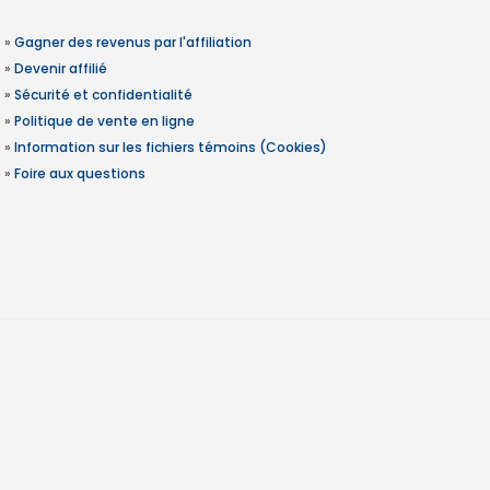
»
Gagner des revenus par l'affiliation
»
Devenir affilié
»
Sécurité et confidentialité
»
Politique de vente en ligne
»
Information sur les fichiers témoins (Cookies)
»
Foire aux questions