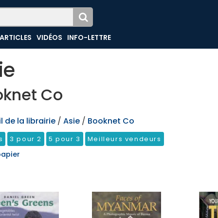
ARTICLES
VIDÉOS
INFO-LETTRE
ie
oknet Co
 de la librairie
/
Asie
/
Booknet Co
s
3 pour 2
5 pour 3
Meilleurs vendeurs
papier