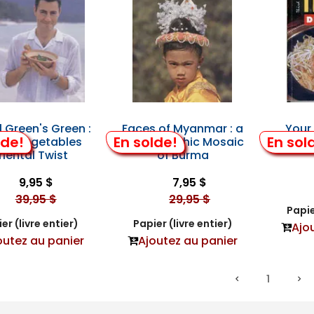
l Green's Green :
Faces of Myanmar : a
Your 
lde!
En solde!
En sol
tly Vegetables
Photographic Mosaic
riental Twist
of Burma
9,95 $
7,95 $
39,95 $
29,95 $
Papie
er (livre entier)
Papier (livre entier)
Ajo
outez au panier
Ajoutez au panier
1