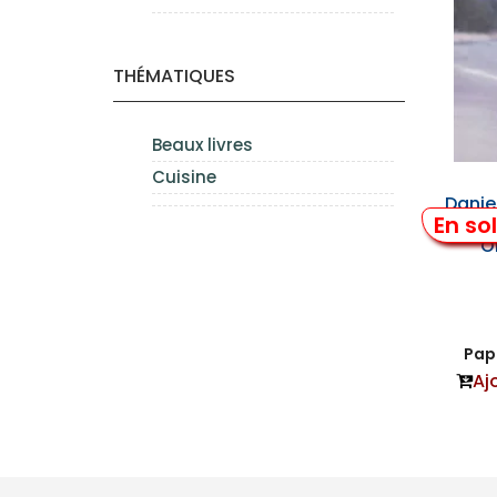
THÉMATIQUES
Beaux livres
Cuisine
Danie
En so
Mos
O
Papi
Aj