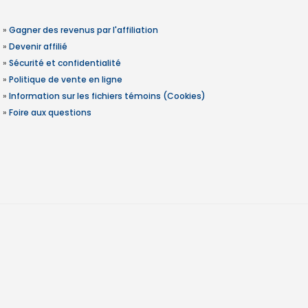
»
Gagner des revenus par l'affiliation
»
Devenir affilié
»
Sécurité et confidentialité
»
Politique de vente en ligne
»
Information sur les fichiers témoins (Cookies)
»
Foire aux questions