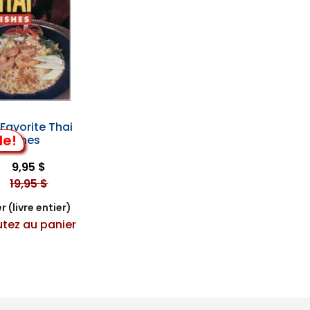
Favorite Thai
de!
Dishes
9,95 $
19,95 $
r (livre entier)
utez au panier