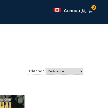
0
Canada
Trier par :