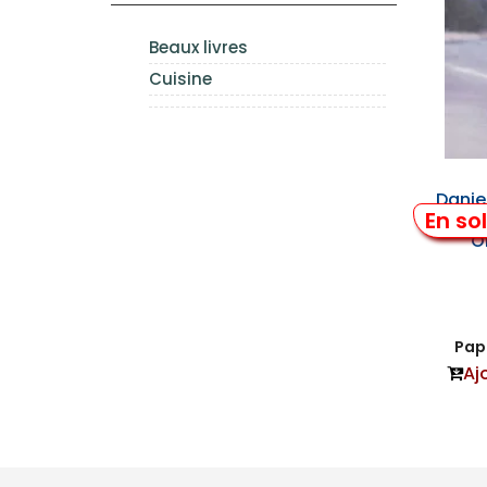
Beaux livres
Cuisine
Danie
En so
Mos
O
Papi
Aj