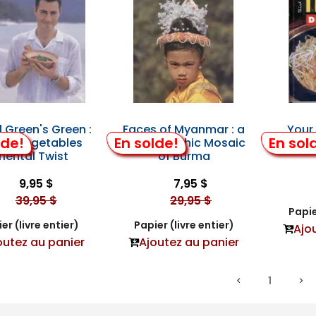
l Green's Green :
Faces of Myanmar : a
Your 
lde!
En solde!
En sol
tly Vegetables
Photographic Mosaic
riental Twist
of Burma
9,95 $
7,95 $
39,95 $
29,95 $
Papie
er (livre entier)
Papier (livre entier)
Ajo
outez au panier
Ajoutez au panier
1