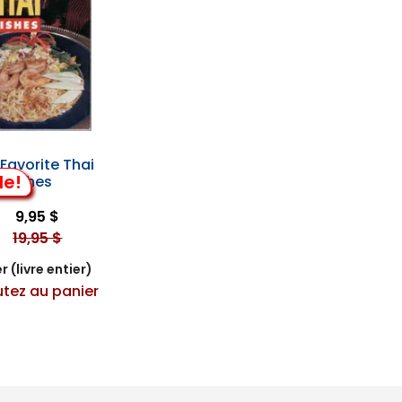
Favorite Thai
de!
Dishes
9,95 $
19,95 $
r (livre entier)
utez au panier