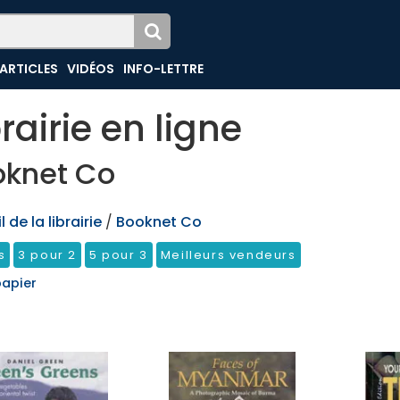
ARTICLES
VIDÉOS
INFO-LETTRE
brairie en ligne
oknet Co
 de la librairie
/
Booknet Co
s
3 pour 2
5 pour 3
Meilleurs vendeurs
papier