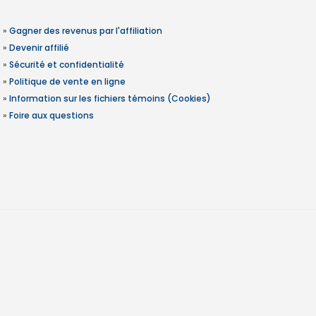
»
Gagner des revenus par l'affiliation
»
Devenir affilié
»
Sécurité et confidentialité
»
Politique de vente en ligne
»
Information sur les fichiers témoins (Cookies)
»
Foire aux questions