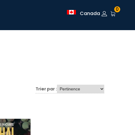
0
Canada
Trier par :