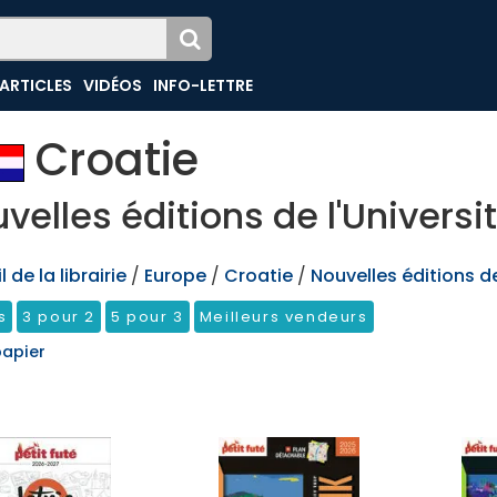
ARTICLES
VIDÉOS
INFO-LETTRE
Croatie
velles éditions de l'Universi
 de la librairie
/
Europe
/
Croatie
/
Nouvelles éditions de
s
3 pour 2
5 pour 3
Meilleurs vendeurs
papier