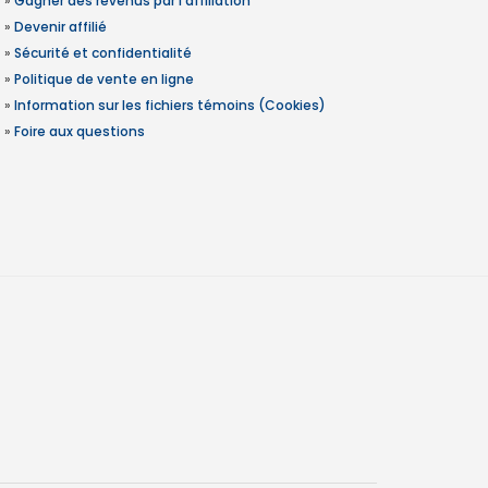
»
Gagner des revenus par l'affiliation
»
Devenir affilié
»
Sécurité et confidentialité
»
Politique de vente en ligne
»
Information sur les fichiers témoins (Cookies)
»
Foire aux questions