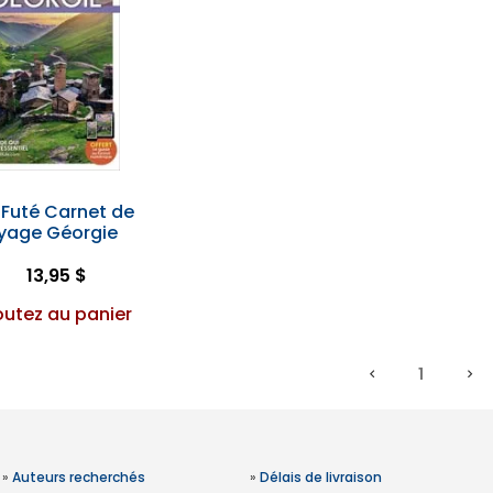
t Futé Carnet de
yage Géorgie
13,95 $
outez au panier
1
»
Auteurs recherchés
»
Délais de livraison