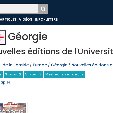
ARTICLES
VIDÉOS
INFO-LETTRE
Géorgie
velles éditions de l'Universi
 de la librairie
/
Europe
/
Géorgie
/
Nouvelles éditions de
s
3 pour 2
5 pour 3
Meilleurs vendeurs
papier