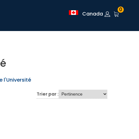
0
Canada
té
 l'Université
Trier par :