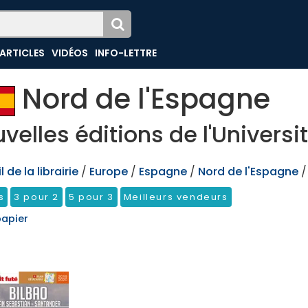
ARTICLES
VIDÉOS
INFO-LETTRE
Nord de l'Espagne
velles éditions de l'Universi
 de la librairie
/
Europe
/
Espagne
/
Nord de l'Espagne
/
s
3 pour 2
5 pour 3
Meilleurs vendeurs
papier