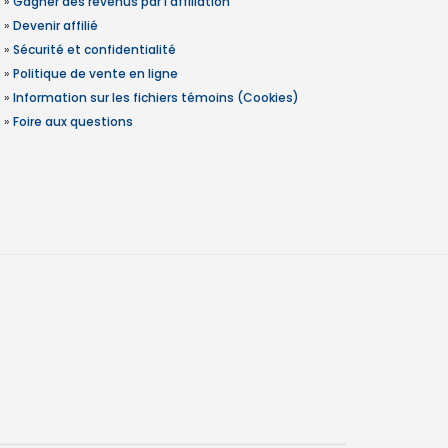
»
Gagner des revenus par l'affiliation
»
Devenir affilié
»
Sécurité et confidentialité
»
Politique de vente en ligne
»
Information sur les fichiers témoins (Cookies)
»
Foire aux questions