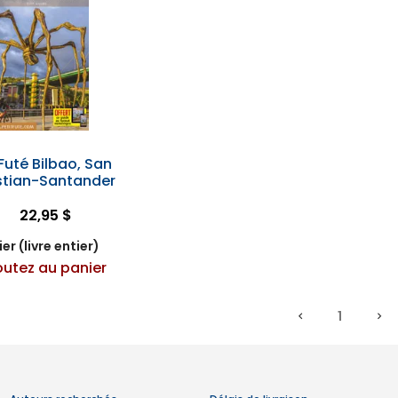
 Futé Bilbao, San
tian-Santander
22,95 $
er (livre entier)
outez au panier
1