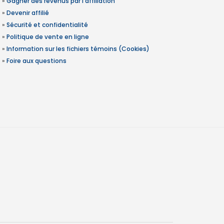
»
Gagner des revenus par l'affiliation
»
Devenir affilié
»
Sécurité et confidentialité
»
Politique de vente en ligne
»
Information sur les fichiers témoins (Cookies)
»
Foire aux questions