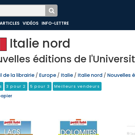
ARTICLES
VIDÉOS
INFO-LETTRE
Italie nord
velles éditions de l'Universi
 de la librairie
/
Europe
/
Italie
/
Italie nord
/
Nouvelles é
s
3 pour 2
5 pour 3
Meilleurs vendeurs
papier