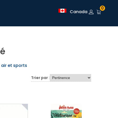
0
Canada
té
 air et sports
Trier par :