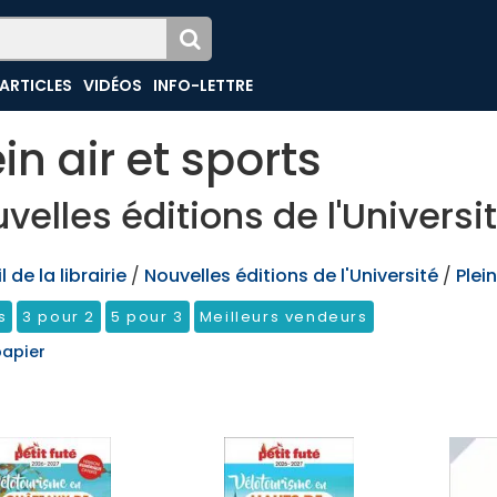
ARTICLES
VIDÉOS
INFO-LETTRE
ein air et sports
velles éditions de l'Universi
 de la librairie
/
Nouvelles éditions de l'Université
/
Plein
s
3 pour 2
5 pour 3
Meilleurs vendeurs
papier