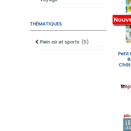
Nouv
THÉMATIQUES
Plein air et sports
(5)
Petit 
B
Châte
Aj