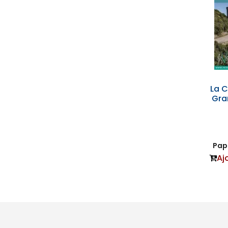
La C
Gra
Papi
Aj