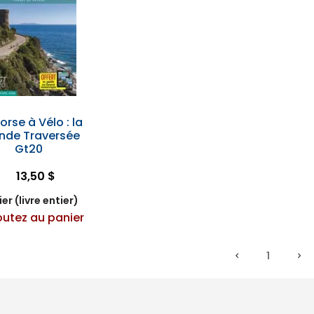
orse à Vélo : la
nde Traversée
Gt20
13,50 $
er (livre entier)
outez au panier
1