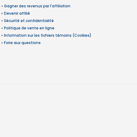
»
Gagner des revenus par l'affiliation
»
Devenir affilié
»
Sécurité et confidentialité
»
Politique de vente en ligne
»
Information sur les fichiers témoins (Cookies)
»
Foire aux questions