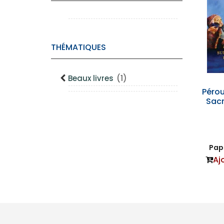
THÉMATIQUES
Beaux livres
(1)
Pérou
Sacr
Papi
Aj