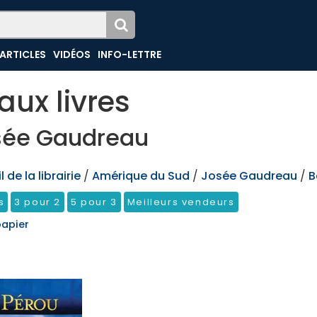
ARTICLES
VIDÉOS
INFO-LETTRE
aux livres
sée Gaudreau
 de la librairie
/
Amérique du Sud
/
Josée Gaudreau
/
B
s
3 pour 2
5 pour 3
Meilleurs vendeurs
papier