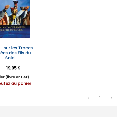
 : sur les Traces
ées des Fils du
Soleil
19,95 $
er (livre entier)
outez au panier
1