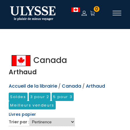
TEST
0
Canada
Arthaud
Accueil de la librairie
/
Canada
/
Arthaud
Soldes
3 pour 2
5 pour 3
Meilleurs vendeurs
Livres papier
Trier par :