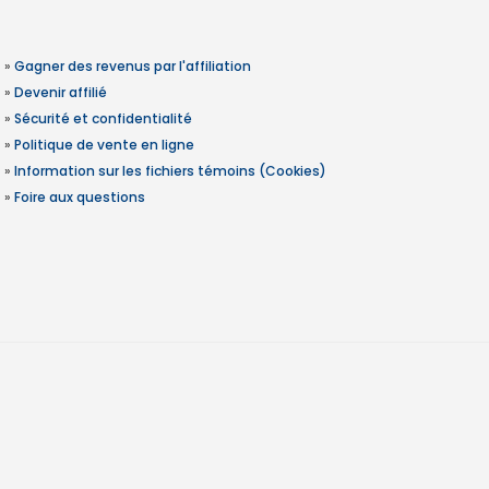
»
Gagner des revenus par l'affiliation
»
Devenir affilié
»
Sécurité et confidentialité
»
Politique de vente en ligne
»
Information sur les fichiers témoins (Cookies)
»
Foire aux questions