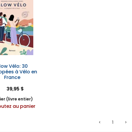
low Vélo: 30
ppées à Vélo en
France
39,95 $
er (livre entier)
outez au panier
1