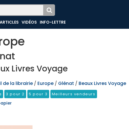
ARTICLES
VIDÉOS
INFO-LETTRE
rope
nat
ux Livres Voyage
 de la librairie
/
Europe
/
Glénat
/
Beaux Livres Voyage
s
3 pour 2
5 pour 3
Meilleurs vendeurs
papier