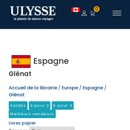
TEST
0
Espagne
Glénat
Accueil de la librairie
/
Europe
/
Espagne
/
Glénat
Soldes
3 pour 2
5 pour 3
Meilleurs vendeurs
Livres papier