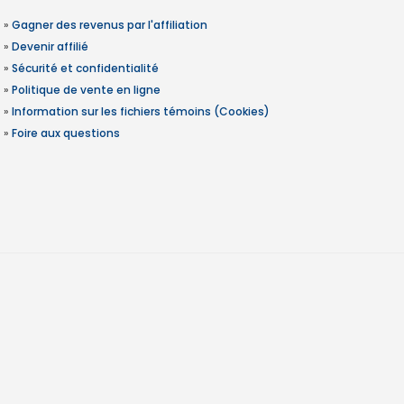
»
Gagner des revenus par l'affiliation
»
Devenir affilié
»
Sécurité et confidentialité
»
Politique de vente en ligne
»
Information sur les fichiers témoins (Cookies)
»
Foire aux questions