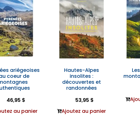
ées ariégeoises
Hautes-Alpes
Les
 au coeur de
insolites :
monta
montagnes
découvertes et
uthentiques
randonnées
Ajo
46,95 $
53,95 $
outez au panier
Ajoutez au panier