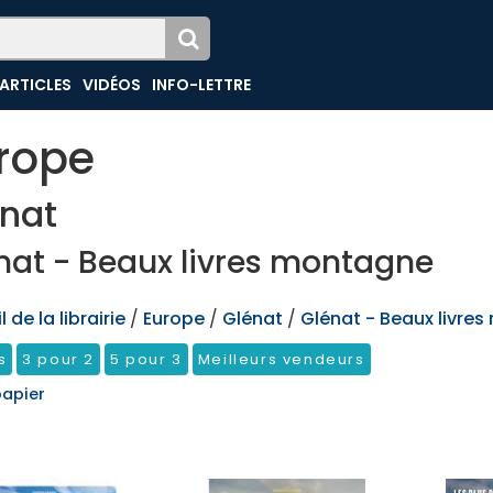
ARTICLES
VIDÉOS
INFO-LETTRE
rope
nat
nat - Beaux livres montagne
 de la librairie
/
Europe
/
Glénat
/
Glénat - Beaux livre
s
3 pour 2
5 pour 3
Meilleurs vendeurs
papier