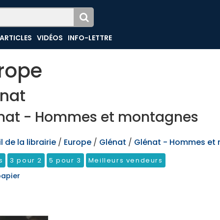
ARTICLES
VIDÉOS
INFO-LETTRE
rope
nat
nat - Hommes et montagnes
 de la librairie
/
Europe
/
Glénat
/
Glénat - Hommes et
s
3 pour 2
5 pour 3
Meilleurs vendeurs
papier