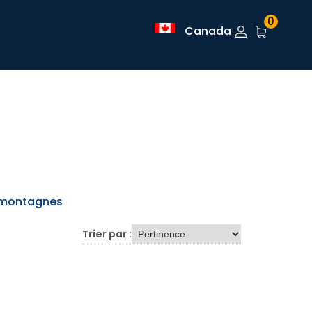
0
Canada
 montagnes
Trier par :