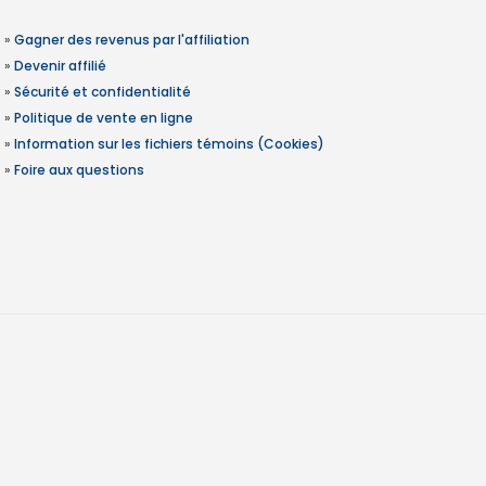
»
Gagner des revenus par l'affiliation
»
Devenir affilié
»
Sécurité et confidentialité
»
Politique de vente en ligne
»
Information sur les fichiers témoins (Cookies)
»
Foire aux questions