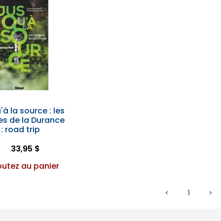
à la source : les
es de la Durance
: road trip
33,95 $
outez au panier
1