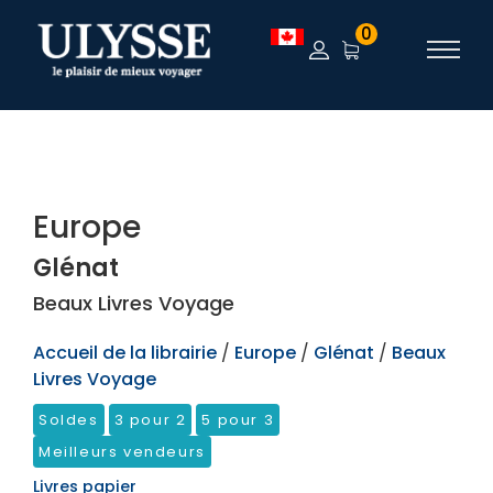
TEST
0
Europe
Glénat
Beaux Livres Voyage
Accueil de la librairie
/
Europe
/
Glénat
/
Beaux
Livres Voyage
Soldes
3 pour 2
5 pour 3
Meilleurs vendeurs
Livres papier