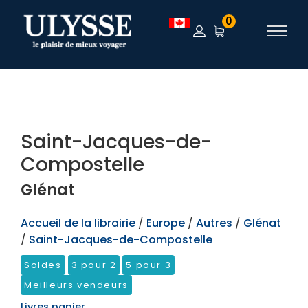
TEST
0
Saint-Jacques-de-
Compostelle
Glénat
Accueil de la librairie
/
Europe
/
Autres
/
Glénat
/
Saint-Jacques-de-Compostelle
Soldes
3 pour 2
5 pour 3
Meilleurs vendeurs
Livres papier