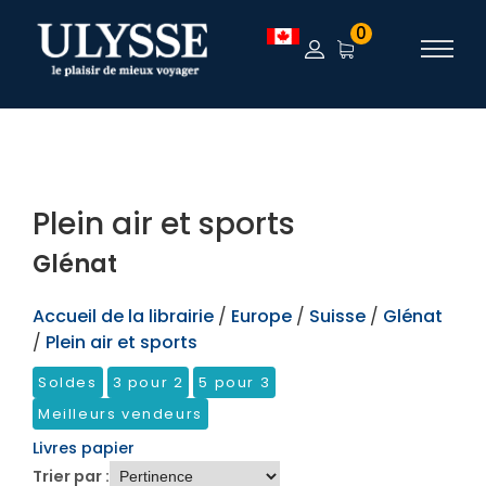
TEST
0
Plein air et sports
Glénat
Accueil de la librairie
/
Europe
/
Suisse
/
Glénat
/
Plein air et sports
Soldes
3 pour 2
5 pour 3
Meilleurs vendeurs
Livres papier
Trier par :