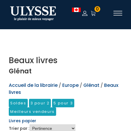
TEST
0
Beaux livres
Glénat
Accueil de la librairie
/
Europe
/
Glénat
/
Beaux
livres
Soldes
3 pour 2
5 pour 3
Meilleurs vendeurs
Livres papier
Trier par :