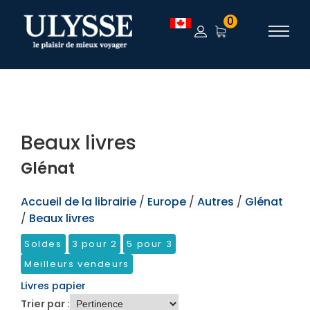
TEST
0
Beaux livres
Glénat
Accueil de la librairie
/
Europe
/
Autres
/
Glénat
/
Beaux livres
Soldes
3 pour 2
5 pour 3
Meilleurs vendeurs
Livres papier
Trier par :