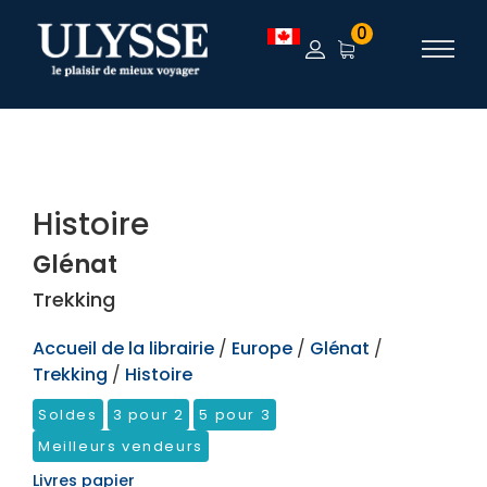
TEST
0
Histoire
Glénat
Trekking
Accueil de la librairie
/
Europe
/
Glénat
/
Trekking
/
Histoire
Soldes
3 pour 2
5 pour 3
Meilleurs vendeurs
Livres papier