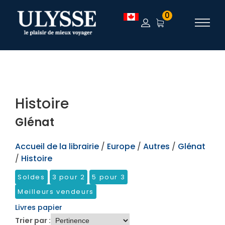
TEST
0
Histoire
Glénat
Accueil de la librairie
/
Europe
/
Autres
/
Glénat
/
Histoire
Soldes
3 pour 2
5 pour 3
Meilleurs vendeurs
Livres papier
Trier par :